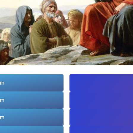
am
am
am