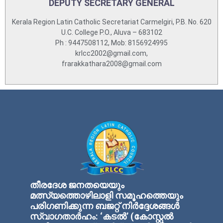
DEPUTY SECRETARY GENERAL
Kerala Region Latin Catholic Secretariat Carmelgiri, P.B. No. 620
U.C. College P.O., Aluva – 683102
Ph : 9447508112, Mob: 8156924995
krlcc2002@gmail.com,
frarakkathara2008@gmail.com
തീരദേശ ജനതയെയും
മത്സ്യത്തൊഴിലാളി സമൂഹത്തെയും
പരിഗണിക്കുന്ന ബജറ്റ് നിര്‍ദ്ദേശങ്ങള്‍
സ്വാഗതാര്‍ഹം: ‘കടല്‍’ (കോസ്റ്റല്‍