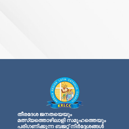
00:00
തീരദേശ ജനതയെയും
മത്സ്യത്തൊഴിലാളി സമൂഹത്തെയും
പരിഗണിക്കുന്ന ബജറ്റ് നിര്‍ദ്ദേശങ്ങള്‍