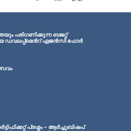
ം പരിഗണിക്കുന്ന ബജറ്റ്
ഏരിയ ഡവലപ്പ്മെന്‍റ് ഏജന്‍സി ഫോര്‍
ത്സവം
ിഫിക്കറ്റ് പ്രശ്നം – ആർച്ചുബിഷപ്