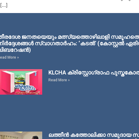
 […]
തീരദേശ ജനതയെയും മത്സ്യത്തൊഴിലാളി സമൂഹത്തെയു
നിര്‍ദ്ദേശങ്ങള്‍ സ്വാഗതാര്‍ഹം: ‘കടല്‍’ (കോസ്റ്റല്‍ 
ലിബറേഷന്‍)
ead More »
KLCHA ക്രിസ്റ്റോഗ്രാഫ പുസ്തകോ
Read More »
ലത്തീൻ കത്തോലിക്കാ സമുദായ സർട്ട