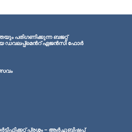
ം പരിഗണിക്കുന്ന ബജറ്റ്
ഏരിയ ഡവലപ്പ്മെന്‍റ് ഏജന്‍സി ഫോര്‍
ത്സവം
ിഫിക്കറ്റ് പ്രശ്നം – ആർച്ചുബിഷപ്