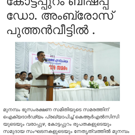
കോട്ടപ്പുറം ബിഷപ്പ്
ഡോ. അംബ്രോസ്
പുത്തൻവീട്ടിൽ .
മുനമ്പം ഭൂസംരക്ഷണ സമിതിയുടെ സമരത്തിന്
ഐക്യദാർഢ്യം പ്രഖ്യാപിച്ച് കെആർഎൽസിസി
യുടെയും വരാപ്പുഴ, കോട്ടപ്പുറം രൂപതകളുടെയും
സമുദായ സംഘടനകളുടെയും നേതൃത്വത്തിൽ മുനമ്പം