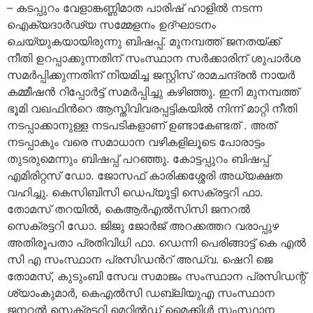
– കടപ്പുറം വേളാങ്കണ്ണിമാത പാരിഷ് ഹാളിൽ നടന്ന
ഐക്യദാർഢ്യ സമ്മേളനം ഉദ്ഘാടനം
ചെയ്യുകയായിരുന്നു ബിഷപ്പ്. മുനമ്പത്ത് ജനതയ്ക്ക്
നീതി ഉറപ്പാക്കുന്നതിന് സംസ്ഥാന സർക്കാരിന് ശുപാർശ
സമർപ്പിക്കുന്നതിന് നിയമിച്ച ജസ്റ്റിസ് രാമചന്ദ്രൻ നായർ
കമ്മീഷൻ റിപ്പോർട്ട് സമർപ്പിച്ചു കഴിഞ്ഞു. ഇനി മുനമ്പത്ത്
ഭൂമി വഖഫിന്‍റെ ആസ്തിവിവരപ്പട്ടികയിൽ നിന്ന് മാറ്റി നീതി
നടപ്പാക്കാനുള്ള നടപടികളാണ് ഉണ്ടാകേണ്ടത് . അത്
നടപ്പാകും വരെ സമാധാന വഴികളിലൂടെ പോരാട്ടം
തുടരുമെന്നും ബിഷപ്പ് പറഞ്ഞു. കോട്ടപ്പുറം ബിഷപ്പ്
എമിരിറ്റസ് ഡോ. ജോസഫ് കാരിക്കശ്ശേരി അധ്യക്ഷത
വഹിച്ചു. കെസിബിസി ഡെപ്യൂട്ടി സെക്രട്ടറി ഫാ.
തോമസ് തറയിൽ, കെആര്‍എല്‍സിസി ജനറൽ
സെക്രട്ടറി ഡോ. ജിജു ജോര്‍ജ് അറക്കത്തറ വരാപ്പുഴ
അതിരൂപതാ പ്രതിവിധി ഫാ. ഡെന്നി പെരിങ്ങാട്ട് കെ എൽ
സി എ സംസ്ഥാന പ്രസിഡൻറ് അഡ്വ. ഷെറി ജെ
തോമസ്, കുടുംബി സേവ സമാജം സംസ്ഥാന പ്രസിഡന്റ്
ശ്യാംകുമാർ, കെഎൽസി ഡബ്ലിയുഎ സംസ്ഥാന
ജനറൽ സെക്രട്ടറി മെറ്റില്‍ഡ് മൈക്കിള്‍ സംസ്ഥാന