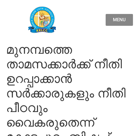
MENU
മുനമ്പത്തെ
താമസക്കാർക്ക് നീതി
ഉറപ്പാക്കാൻ
സർക്കാരുകളും നീതി
പീഠവും
വൈകരുതെന്ന്