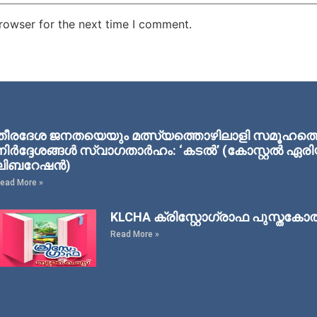
rowser for the next time I comment.
തീരദേശ ജനതയെയും മത്സ്യത്തൊഴിലാളി സമൂഹത്തെയു
നിര്‍ദ്ദേശങ്ങള്‍ സ്വാഗതാര്‍ഹം: ‘കടല്‍’ (കോസ്റ്റല്‍ 
ലിബറേഷന്‍)
ead More »
KLCHA ക്രിസ്റ്റോഗ്രാഫ പുസ്തകോ
Read More »