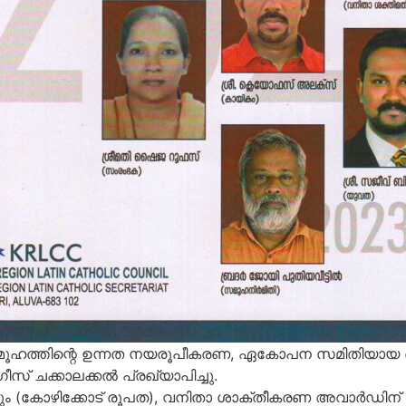
 സമൂഹത്തിന്റെ ഉന്നത നയരൂപീകരണ, ഏകോപന സമിതിയായ
് ചക്കാലക്കല്‍ പ്രഖ്യാപിച്ചു.
യും (കോഴിക്കോട് രൂപത), വനിതാ ശാക്തീകരണ അവാര്‍ഡ