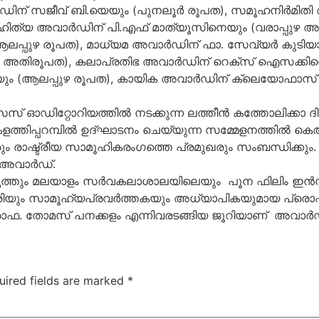
ന് സജീവ് ബി.യെയും (പുനലൂര്‍ രൂപത), സമൂഹനിര്‍മിതി 
, സാഹിത്യ അവാര്‍ഡിന് പി.എഫ് മാത്യൂസിനെയും (വരാപ്പ
ആലപ്പുഴ രൂപത), മാധ്യമ അവാര്‍ഡിന് ഫാ. സേവ്യര്‍ കുടി
അതിരൂപത), കലാപ്രതിഭ അവാര്‍ഡിന് റെക്‌സ് ഐസക്കിനെ
െയും (ആലപ്പുഴ രൂപത), കായിക അവാര്‍ഡിന് ക്ലെയോഫാസ
സ് ഓഡിറ്റോറിയത്തില്‍ നടക്കുന്ന ലത്തീന്‍ കത്തോലിക്കാ 
ളത്തിപ്പറമ്പില്‍ ഉദ്ഘാടനം ചെയ്യുന്ന സമ്മേളനത്തില്‍ ക
രും രാഷ്ട്രീയ സാമൂഹികരംഗത്തെ പ്രമുഖരും സംബന്ധിക്കും
അവാര്‍ഡ്.
്തും മലയാളം സര്‍വകലാശാലയിലെയും പൂന ഫിലിം ഇന്‍സ്റ്
ാരിയും സാമൂഹ്യപ്രവര്‍ത്തകയും അധ്യാപികയുമായ പ്രൊഫ. 
ഫ. തോമസ് പനക്കളം എന്നിവരടങ്ങിയ ജൂറിയാണ് അവാര്‍ഡുക
uired fields are marked
*