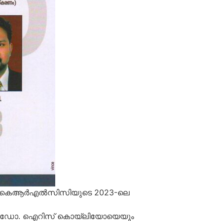
 കെആര്‍എല്‍സിസിയുടെ 2023-ലെ
ിന് ഡോ. ഐറിസ് കൊയ്‌ലിയോയെയും