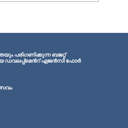
ം പരിഗണിക്കുന്ന ബജറ്റ്
ഏരിയ ഡവലപ്പ്മെന്‍റ് ഏജന്‍സി ഫോര്‍
ത്സവം